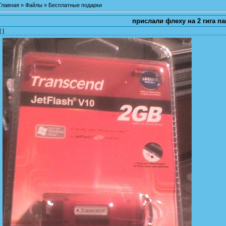
Главная
»
Файлы
»
Бесплатные подарки
прислали флеху на 2 гига па
[ ]