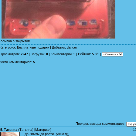
ссылка в закрытом
Категория
:
Бесплатные подарки
|
Добавил
:
dancer
Просмотров
:
2247
|
Загрузок
:
0
|
Комментарии
:
5
|
Рейтинг
:
5.0
/
5
|
Всего комментариев
:
5
Порядок вывода комментариев:
5
.
Татьяна
(
Татьяна
) [
Материал
]
1
Да Элиты до рости нужно !)))