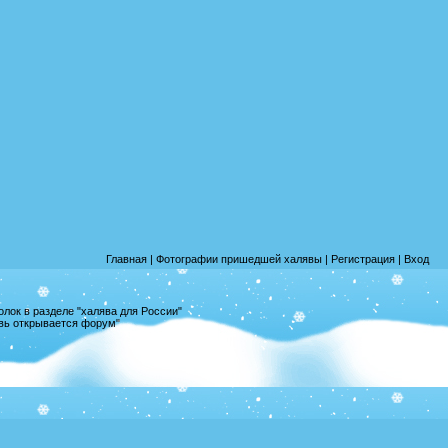
Главная
|
Фотографии пришедшей халявы
|
Регистрация
|
Вход
лок в разделе "халява для России"
овь открывается форум"