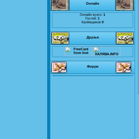
Онлайн
Онлайн всего:
1
Гостей:
1
Халявщиков
0
Друзья
Форум