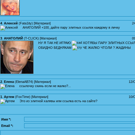
4
.
Алексей
(
Fata1ity
) [
Материал
]
2
АНАТОЛИЙ +100, дайте пару элитных ссылок каждому в личку
3
.
АНАТОЛИЙ
(
T-CLICK
) [
Материал
]
0
НУ Я ТАК НЕ ИГРАЮ
ХОТЯБЫ ПАРУ ЭЛИТНЫХ ССЫЛО
ОБИДНО БЕДНЯКАМ
ЧЕ ЖАЛКО ЧТОЛИ ? ЖАДИНЫ
2
.
Елена
(
ElenaAB74
) [
Материал
]
12/
ссылочку скинь если не жалко?...
1
.
Артем
(
FoxTime
) [
Материал
]
10/
Это из элитной халявы или ссылка есть на сайте?
Имя *:
Email *: