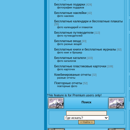
Бесплатные подарки
[424]
фотографии подарков
Бесплатные наклейки
[42]
фото наклеек
Бесплатные календари и бесплатные плакаты
[55]
фото календарей и плакатов
Бесплатные путеводители
[113]
фото путеводителей
Бесплатные вещи
[93]
фото разных вещей
Бесплатные книги и бесплатные журналы
[92]
фото книг и брошюр
Бесплатные каталоги
[103]
фото каталогов
Бесплатные пластиковые карточки
[106]
фото карточек
Комбинированые отчеты
[32]
разные отчеты
Повторные отчеты
[52]
повторные фото
This feature is for Premium users only!
Поиск