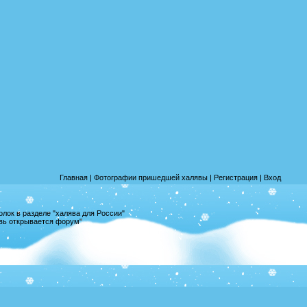
Главная
|
Фотографии пришедшей халявы
|
Регистрация
|
Вход
лок в разделе "халява для России"
овь открывается форум"