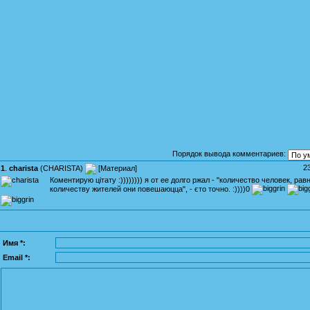
Порядок вывода комментариев:
2
1
.
charista
(
CHARISTA
)
[
Материал
]
Коментирую цітату :)))))))) я от ее долго ржал - "количество человек, рав
количеству жителей они повешаюцца", - єто точно. :))))0
Имя *:
Email *: