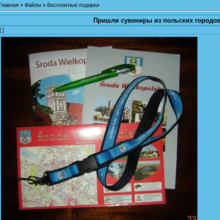
Главная
»
Файлы
»
Бесплатные подарки
Пришли сувениры из польских городо
[ ]