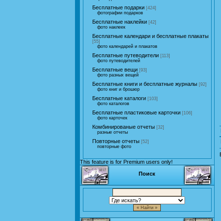
Бесплатные подарки
[424]
фотографии подарков
Бесплатные наклейки
[42]
фото наклеек
Бесплатные календари и бесплатные плакаты
[55]
фото календарей и плакатов
Бесплатные путеводители
[113]
фото путеводителей
Бесплатные вещи
[93]
фото разных вещей
Бесплатные книги и бесплатные журналы
[92]
фото книг и брошюр
Бесплатные каталоги
[103]
фото каталогов
Бесплатные пластиковые карточки
[106]
фото карточек
Комбинированые отчеты
[32]
разные отчеты
Повторные отчеты
[52]
повторные фото
This feature is for Premium users only!
Поиск