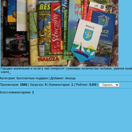
Городки маленькие и если у них попросят сувениры количество человек, равное ко
элите_
Категория
:
Бесплатные подарки
|
Добавил
:
ленуца
Просмотров
:
1560
|
Загрузок
:
0
|
Комментарии
:
1
|
Рейтинг
:
0.0
/
0
|
Всего комментариев
:
1