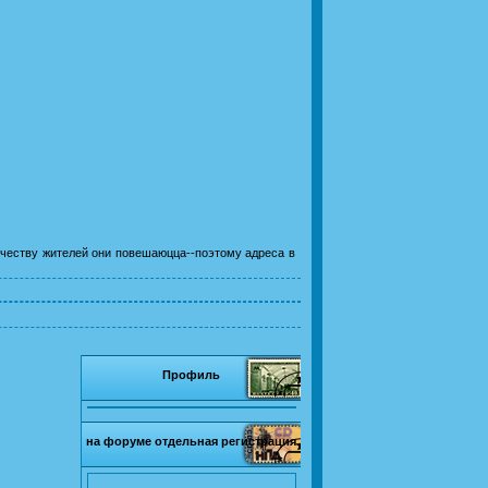
личеству жителей они повешаюцца--поэтому адреса в
Профиль
на форуме отдельная регистрация