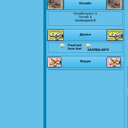
Онлайн
Онлайн всего:
1
Гостей:
1
Халявщиков
0
Друзья
Форум