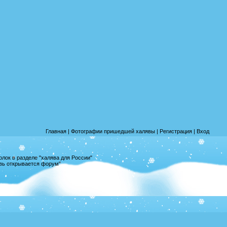
Главная
|
Фотографии пришедшей халявы
|
Регистрация
|
Вход
лок в разделе "халява для России"
овь открывается форум"