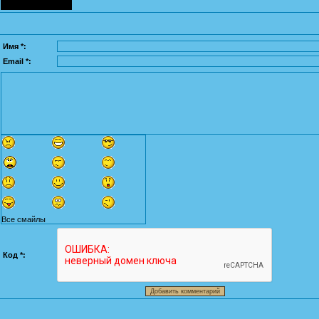
Имя *:
Email *:
Все смайлы
Код *: