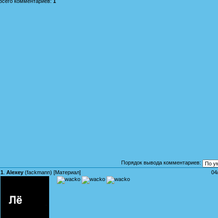
Всего комментариев
:
1
Порядок вывода комментариев:
1
.
Alexey
(
fackmann
) [
Материал
]
04