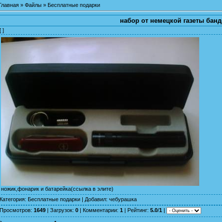
Главная
»
Файлы
»
Бесплатные подарки
набор от немецкой газеты бан
[ ]
ножик,фонарик и батарейка(ссылка в элите)
Категория
:
Бесплатные подарки
|
Добавил
:
чебурашка
Просмотров
:
1649
|
Загрузок
:
0
|
Комментарии
:
1
|
Рейтинг
:
5.0
/
1
|