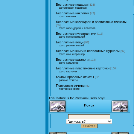
Бесплатные подарки
[424]
фотографии подарков
Бесплатные наклейки
[42]
фото наклеек
Бесплатные календари и бесплатные плакаты
[55]
фото календарей и плакатов
Бесплатные путеводители
[113]
фото путеводителей
Бесплатные вещи
[93]
фото разных вещей
Бесплатные книги и бесплатные журналы
[92]
фото книг и брошюр
Бесплатные каталоги
[103]
фото каталогов
Бесплатные пластиковые карточки
[106]
фото карточек
Комбинированые отчеты
[32]
разные отчеты
Повторные отчеты
[52]
повторные фото
This feature is for Premium users only!
Поиск