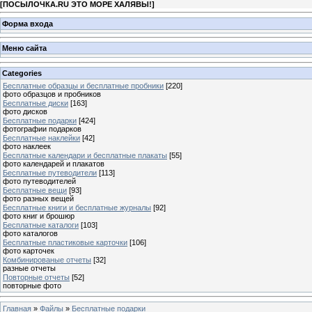
[
ПОСЫЛОЧКА.RU ЭТО МОРЕ ХАЛЯВЫ!
]
Форма входа
Меню сайта
Categories
Бесплатные образцы и бесплатные пробники
[220]
фото образцов и пробников
Бесплатные диски
[163]
фото дисков
Бесплатные подарки
[424]
фотографии подарков
Бесплатные наклейки
[42]
фото наклеек
Бесплатные календари и бесплатные плакаты
[55]
фото календарей и плакатов
Бесплатные путеводители
[113]
фото путеводителей
Бесплатные вещи
[93]
фото разных вещей
Бесплатные книги и бесплатные журналы
[92]
фото книг и брошюр
Бесплатные каталоги
[103]
фото каталогов
Бесплатные пластиковые карточки
[106]
фото карточек
Комбинированые отчеты
[32]
разные отчеты
Повторные отчеты
[52]
повторные фото
Главная
»
Файлы
»
Бесплатные подарки