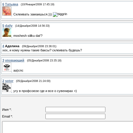
6
Татьяна
(10/Января/2009 17:45:19)
Склеивать замаишься.)))
5
daily
(14/Декабря/2008 14:56:33)
moshesh siilku dat'?
4
Аделина
(09/Декабря/2008 23:36:01)
хех, и кому нужны такие баксы? склеивать будешь?
3
уповающий
(05/Декабря/2008 23:35:18)
аа)спс
2
sotor
(05/Декабря/2008 21:24:00)
угу в профсоюзе где и все о сувенирах =)
Имя *:
Email *: