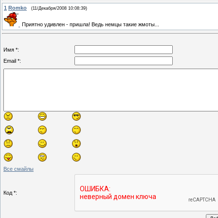
1
Romko
(11/Декабря/2008 10:08:39)
Приятно удивлен - пришла! Ведь немцы такие жмоты...
Имя *:
Email *:
Все смайлы
Код *: