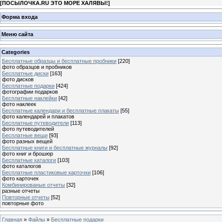
[
ПОСЫЛОЧКА.RU ЭТО МОРЕ ХАЛЯВЫ!
]
Форма входа
Меню сайта
Categories
Бесплатные образцы и бесплатные пробники
[220]
фото образцов и пробников
Бесплатные диски
[163]
фото дисков
Бесплатные подарки
[424]
фотографии подарков
Бесплатные наклейки
[42]
фото наклеек
Бесплатные календари и бесплатные плакаты
[55]
фото календарей и плакатов
Бесплатные путеводители
[113]
фото путеводителей
Бесплатные вещи
[93]
фото разных вещей
Бесплатные книги и бесплатные журналы
[92]
фото книг и брошюр
Бесплатные каталоги
[103]
фото каталогов
Бесплатные пластиковые карточки
[106]
фото карточек
Комбинированые отчеты
[32]
разные отчеты
Повторные отчеты
[52]
повторные фото
Главная
»
Файлы
»
Бесплатные подарки