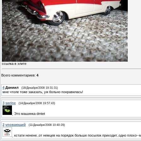
ссылка в элите
Всего комментариев
:
4
4
Даниил
(18/Декабря/2008 19:31:31)
мне чтоле тоже заказать, уж больно понравилась!
3
sprine
(14/Декабря/2008 19:57:43)
Это машинка dmtet
2
уповающий
(11/Декабря/2008 10:40:29)
кстати ненене..от немцев на порядок больше посылок приходит..одно плохо--м