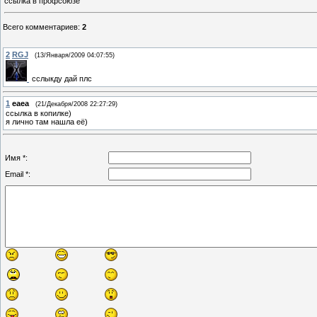
ссылка в профсоюзе
Всего комментариев
:
2
2
RGJ
(13/Января/2009 04:07:55)
сслыкду дай плс
1
eaea
(21/Декабря/2008 22:27:29)
ссылка в копилке)
я лично там нашла её)
Имя *:
Email *: