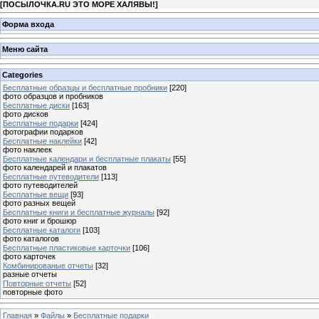
[
ПОСЫЛОЧКА.RU ЭТО МОРЕ ХАЛЯВЫ!
]
Форма входа
Меню сайта
Categories
Бесплатные образцы и бесплатные пробники
[220]
фото образцов и пробников
Бесплатные диски
[163]
фото дисков
Бесплатные подарки
[424]
фотографии подарков
Бесплатные наклейки
[42]
фото наклеек
Бесплатные календари и бесплатные плакаты
[55]
фото календарей и плакатов
Бесплатные путеводители
[113]
фото путеводителей
Бесплатные вещи
[93]
фото разных вещей
Бесплатные книги и бесплатные журналы
[92]
фото книг и брошюр
Бесплатные каталоги
[103]
фото каталогов
Бесплатные пластиковые карточки
[106]
фото карточек
Комбинированые отчеты
[32]
разные отчеты
Повторные отчеты
[52]
повторные фото
Главная
»
Файлы
»
Бесплатные подарки