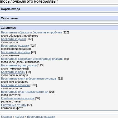
[
ПОСЫЛОЧКА.RU ЭТО МОРЕ ХАЛЯВЫ!
]
Форма входа
Меню сайта
Categories
Бесплатные образцы и бесплатные пробники
[220]
фото образцов и пробников
Бесплатные диски
[163]
фото дисков
Бесплатные подарки
[424]
фотографии подарков
Бесплатные наклейки
[42]
фото наклеек
Бесплатные календари и бесплатные плакаты
[55]
фото календарей и плакатов
Бесплатные путеводители
[113]
фото путеводителей
Бесплатные вещи
[93]
фото разных вещей
Бесплатные книги и бесплатные журналы
[92]
фото книг и брошюр
Бесплатные каталоги
[103]
фото каталогов
Бесплатные пластиковые карточки
[106]
фото карточек
Комбинированые отчеты
[32]
разные отчеты
Повторные отчеты
[52]
повторные фото
Главная
»
Файлы
»
Бесплатные подарки