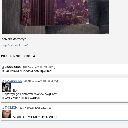
ссылка де то тут
http://nycvisit.com/
Всего комментариев
:
3
3
Zoomtube
(08/Апреля/2009 19:23:25)
и как каким выводам сам пришел?..
2
EvGeniuSS
(01/Февраля/2009 23:56:27)
Вот
Http://nycgo.com/?event=view.ovgForm
может, кому и пригодится
1
T-CLICK
(08/Ноября/2008 23:53:00)
МОЖНО ССЫЛКУ ПОТОЧНЕЕ