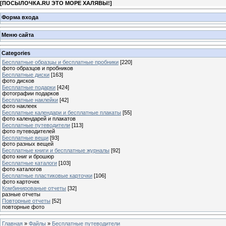
[
ПОСЫЛОЧКА.RU ЭТО МОРЕ ХАЛЯВЫ!
]
Форма входа
Меню сайта
Categories
Бесплатные образцы и бесплатные пробники
[220]
фото образцов и пробников
Бесплатные диски
[163]
фото дисков
Бесплатные подарки
[424]
фотографии подарков
Бесплатные наклейки
[42]
фото наклеек
Бесплатные календари и бесплатные плакаты
[55]
фото календарей и плакатов
Бесплатные путеводители
[113]
фото путеводителей
Бесплатные вещи
[93]
фото разных вещей
Бесплатные книги и бесплатные журналы
[92]
фото книг и брошюр
Бесплатные каталоги
[103]
фото каталогов
Бесплатные пластиковые карточки
[106]
фото карточек
Комбинированые отчеты
[32]
разные отчеты
Повторные отчеты
[52]
повторные фото
Главная
»
Файлы
»
Бесплатные путеводители