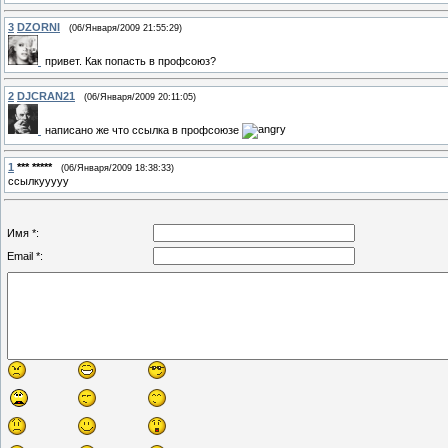
3
DZORNI
(06/Января/2009 21:55:29)
привет. Как попасть в профсоюз?
2
DJCRAN21
(06/Января/2009 20:11:05)
написано же что ссылка в профсоюзе
1
*** *****
(06/Января/2009 18:38:33)
ссылкууууу
Имя *:
Email *: