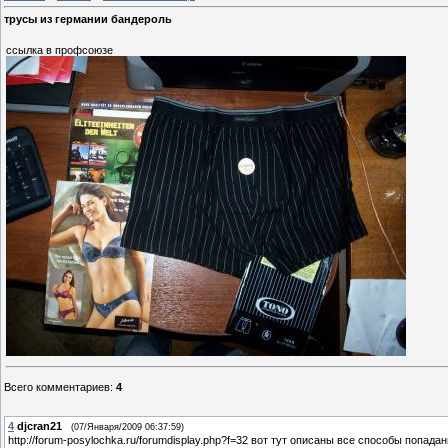
трусы из германии бандероль
ссылка в профсоюзе
Всего комментариев
:
4
4
djcran21
(07/Января/2009 06:37:59)
http://forum-posylochka.ru/forumdisplay.php?f=32 вот тут описаны все способы попада