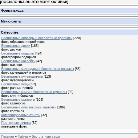
[
ПОСЫЛОЧКА.RU ЭТО МОРЕ ХАЛЯВЫ!
]
Форма входа
Меню сайта
Categories
Бесплатные образцы и бесплатные пробники
[220]
фото образцов и пробников
Бесплатные диски
[163]
фото дисков
Бесплатные подарки
[424]
фотографии подарков
Бесплатные наклейки
[42]
фото наклеек
Бесплатные календари и бесплатные плакаты
[55]
фото календарей и плакатов
Бесплатные путеводители
[113]
фото путеводителей
Бесплатные вещи
[93]
фото разных вещей
Бесплатные книги и бесплатные журналы
[92]
фото книг и брошюр
Бесплатные каталоги
[103]
фото каталогов
Бесплатные пластиковые карточки
[106]
фото карточек
Комбинированые отчеты
[32]
разные отчеты
Повторные отчеты
[52]
повторные фото
Главная
»
Файлы
»
Бесплатные вещи