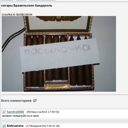
сигары Бразильские бандероль
ссылка в профсоюзе
Всего комментариев
:
17
17
Sandra0066
(05/Августа/2013 17:50:53)
можно пожалуйста и мне
16
Aleksandra
(17/Февраля/2013 00:31:44)