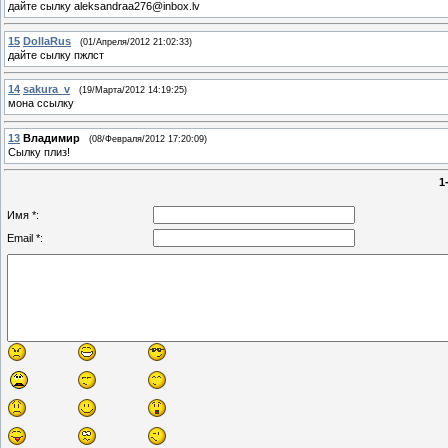
дайте сылку aleksandraa276@inbox.lv
15
DollaRus
(01/Апреля/2012 21:02:33)
дайте сылку пжлст
14
sakura_v
(19/Марта/2012 14:19:25)
мона ссылку
13
Владимир
(08/Февраля/2012 17:20:09)
Cылку плиз!
1
Имя *:
Email *: