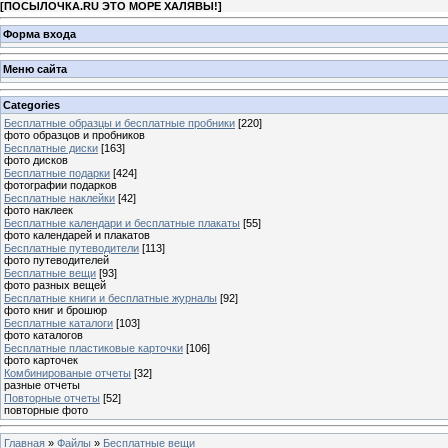
[
ПОСЫЛОЧКА.RU ЭТО МОРЕ ХАЛЯВЫ!
]
Форма входа
Меню сайта
Categories
Бесплатные образцы и бесплатные пробники
[220]
фото образцов и пробников
Бесплатные диски
[163]
фото дисков
Бесплатные подарки
[424]
фотографии подарков
Бесплатные наклейки
[42]
фото наклеек
Бесплатные календари и бесплатные плакаты
[55]
фото календарей и плакатов
Бесплатные путеводители
[113]
фото путеводителей
Бесплатные вещи
[93]
фото разных вещей
Бесплатные книги и бесплатные журналы
[92]
фото книг и брошюр
Бесплатные каталоги
[103]
фото каталогов
Бесплатные пластиковые карточки
[106]
фото карточек
Комбинированые отчеты
[32]
разные отчеты
Повторные отчеты
[52]
повторные фото
Главная
»
Файлы
»
Бесплатные вещи