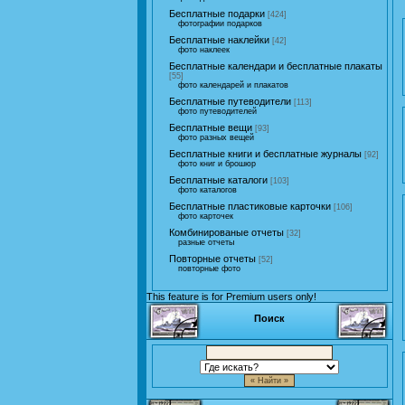
Бесплатные подарки
[424]
фотографии подарков
Бесплатные наклейки
[42]
фото наклеек
Бесплатные календари и бесплатные плакаты
[55]
фото календарей и плакатов
Бесплатные путеводители
[113]
фото путеводителей
Бесплатные вещи
[93]
фото разных вещей
Бесплатные книги и бесплатные журналы
[92]
фото книг и брошюр
Бесплатные каталоги
[103]
фото каталогов
Бесплатные пластиковые карточки
[106]
фото карточек
Комбинированые отчеты
[32]
разные отчеты
Повторные отчеты
[52]
повторные фото
This feature is for Premium users only!
Поиск