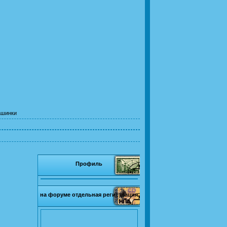
ашинки
Профиль
на форуме отдельная регистрация