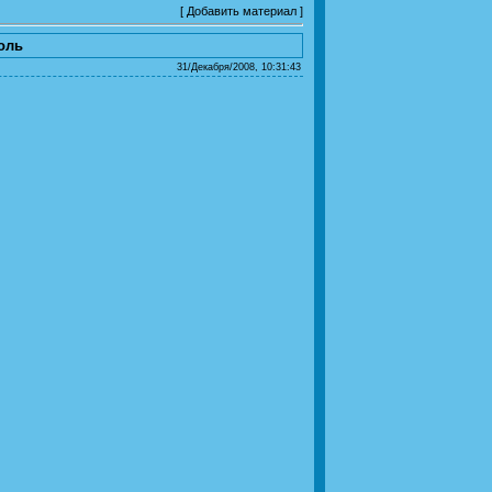
[
Добавить материал
]
оль
31/Декабря/2008, 10:31:43