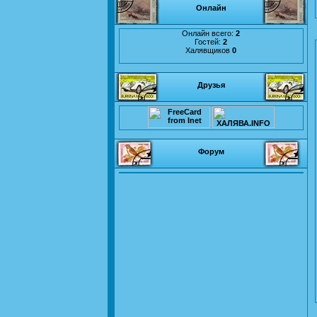
Онлайн
Онлайн всего:
2
Гостей:
2
Халявщиков
0
Друзья
Форум