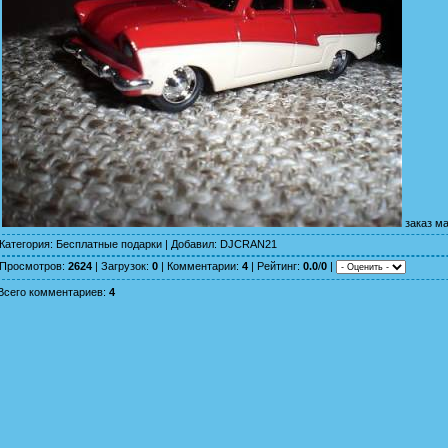
заказ м
Категория
:
Бесплатные подарки
|
Добавил
:
DJCRAN21
Просмотров
:
2624
|
Загрузок
:
0
|
Комментарии
:
4
|
Рейтинг
:
0.0
/
0
|
Всего комментариев
:
4