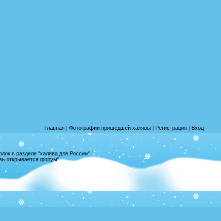
Главная
|
Фотографии пришедшей халявы
|
Регистрация
|
Вход
лок в разделе "халява для России"
овь открывается форум"