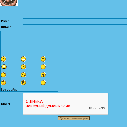
Имя *:
Email *:
Все смайлы
Код *: