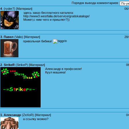
Порядок вывода комментариев:
4
.
(
ryder7
) [
Материал
]
06
здесь заказ бесплатного каталога:
http://www3.westfalia.de/service/gratiskataloge/
Может,с ним чего и пришлют?))
3
.
Павел
(
Valio
) [
Материал
]
28
привольная бибика!
2
.
StrikeR
(
StrikeP
) [
Материал
]
0
Александр в профсоюзе!
Куул машина!
1
.
Александр
(
ZeXoR
) [
Материал
]
0
а ссылку можно?