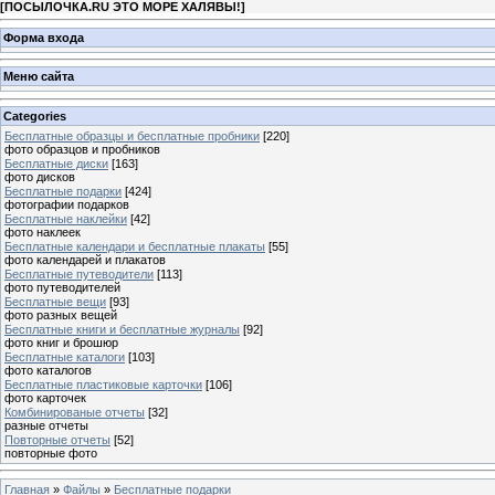
[
ПОСЫЛОЧКА.RU ЭТО МОРЕ ХАЛЯВЫ!
]
Форма входа
Меню сайта
Categories
Бесплатные образцы и бесплатные пробники
[220]
фото образцов и пробников
Бесплатные диски
[163]
фото дисков
Бесплатные подарки
[424]
фотографии подарков
Бесплатные наклейки
[42]
фото наклеек
Бесплатные календари и бесплатные плакаты
[55]
фото календарей и плакатов
Бесплатные путеводители
[113]
фото путеводителей
Бесплатные вещи
[93]
фото разных вещей
Бесплатные книги и бесплатные журналы
[92]
фото книг и брошюр
Бесплатные каталоги
[103]
фото каталогов
Бесплатные пластиковые карточки
[106]
фото карточек
Комбинированые отчеты
[32]
разные отчеты
Повторные отчеты
[52]
повторные фото
Главная
»
Файлы
»
Бесплатные подарки