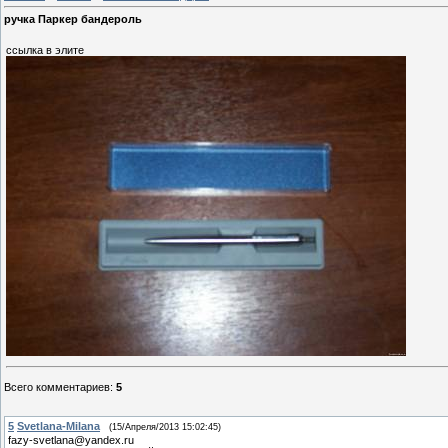
ручка Паркер бандероль
ссылка в элите
Всего комментариев
:
5
5
Svetlana-Milana
(15/Апреля/2013 15:02:45)
fazy-svetlana@yandex.ru