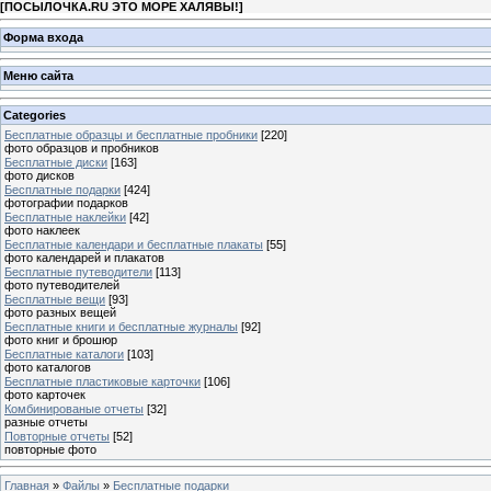
[
ПОСЫЛОЧКА.RU ЭТО МОРЕ ХАЛЯВЫ!
]
Форма входа
Меню сайта
Categories
Бесплатные образцы и бесплатные пробники
[220]
фото образцов и пробников
Бесплатные диски
[163]
фото дисков
Бесплатные подарки
[424]
фотографии подарков
Бесплатные наклейки
[42]
фото наклеек
Бесплатные календари и бесплатные плакаты
[55]
фото календарей и плакатов
Бесплатные путеводители
[113]
фото путеводителей
Бесплатные вещи
[93]
фото разных вещей
Бесплатные книги и бесплатные журналы
[92]
фото книг и брошюр
Бесплатные каталоги
[103]
фото каталогов
Бесплатные пластиковые карточки
[106]
фото карточек
Комбинированые отчеты
[32]
разные отчеты
Повторные отчеты
[52]
повторные фото
Главная
»
Файлы
»
Бесплатные подарки