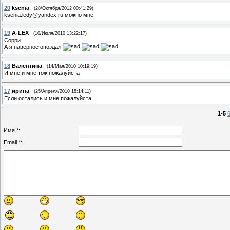
20
ksenia
(28/Октября/2012 00:41:29)
ksenia.ledy@yandex.ru можно мне
19
A-LEX
(10/Июля/2010 13:22:17)
Сорри..
А я наверное опоздал
18
Валентина
(14/Мая/2010 10:19:19)
И мне и мне тож пожалуйста
17
ирина
(25/Апреля/2010 18:14:11)
Если остались и мне пожалуйста...
1-5
6
Имя *:
Email *: