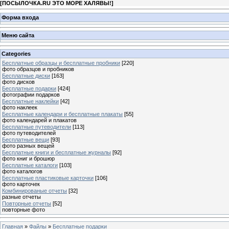
[
ПОСЫЛОЧКА.RU ЭТО МОРЕ ХАЛЯВЫ!
]
Форма входа
Меню сайта
Categories
Бесплатные образцы и бесплатные пробники
[220]
фото образцов и пробников
Бесплатные диски
[163]
фото дисков
Бесплатные подарки
[424]
фотографии подарков
Бесплатные наклейки
[42]
фото наклеек
Бесплатные календари и бесплатные плакаты
[55]
фото календарей и плакатов
Бесплатные путеводители
[113]
фото путеводителей
Бесплатные вещи
[93]
фото разных вещей
Бесплатные книги и бесплатные журналы
[92]
фото книг и брошюр
Бесплатные каталоги
[103]
фото каталогов
Бесплатные пластиковые карточки
[106]
фото карточек
Комбинированые отчеты
[32]
разные отчеты
Повторные отчеты
[52]
повторные фото
Главная
»
Файлы
»
Бесплатные подарки