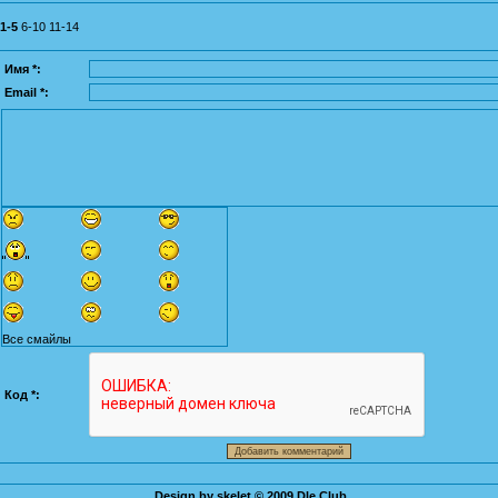
1-5
6-10
11-14
Имя *:
Email *:
Все смайлы
Код *:
Design by skelet © 2009
Dle Club