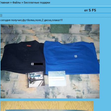
Главная
»
Файлы
»
Бесплатные подарки
от S FS
[ ]
сегодня получил,футболка,поло,2 диска,плакат!!!