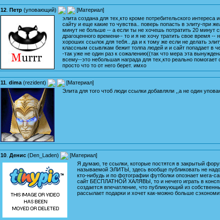
12
.
Петр
(
уповающий
)
[
Материал
]
элита создана для тех,кто кроме потребительского интереса 
сайту и еще какие то чувства.. поверь попасть в элиту-при ж
минут не больше -- а если ты не хочешь потратить 20 минут с
драгоценного времени-- то и я не хочу тратить свое время -- 
хороших ссылок для тебя.. да и к тому же если не делать элиту
классным ссывлкам бежит толпа людей и и сайт попадает в ч
-так уже не один раз к сожалению((так что мера эта вынужден
всему--это небольшая награда для тех,кто реально помогает 
просто что то от него берет. имхо
11
.
dima
(
rezident
)
[
Материал
]
Элита для того чтоб люди ссылки добавляли ,,а не один упов
10
.
Денис
(
Den_Laden
)
[
Материал
]
Я думаю, те ссылки, которые постятся в закрытый фору
называемой ЭЛИТЫ, здесь вообще публиковать не надо.
кто-нибудь и по фотографии футболки опознает мега-сай
сайт БЕСПЛАТНОЙ ХАЛЯВЫ, то и нечего играть в консп
создается впечатление, что публикующий из собственн
рассылает подарки и хочет как-можно больше сэконом