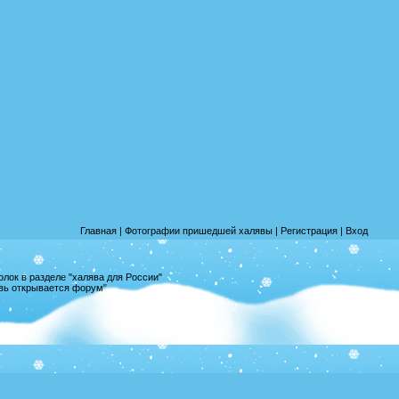
Главная
|
Фотографии пришедшей халявы
|
Регистрация
|
Вход
лок в разделе "халява для России"
овь открывается форум"