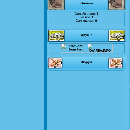
Онлайн
Онлайн всего:
1
Гостей:
1
Халявщиков
0
Друзья
Форум