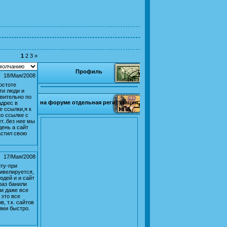
1
2
3
»
Профиль
18/Мая/2008
рстоте
ти люди и
твительно по
на форуме отдельная регистрация
адрес в
е ссылки,я к
по ссылке с
т..без нее мы
день а сайт
астил свою
17/Мая/2008
иту-при
ивелируется,
юдей и и сайт
раз банили
ли даже все
 это все
, т.к. сайтов
ими быстро.