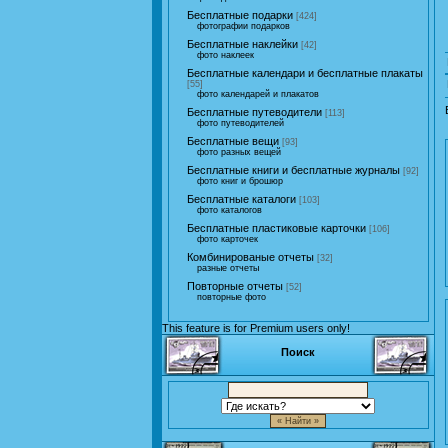
Бесплатные подарки
[424]
фотографии подарков
Бесплатные наклейки
[42]
фото наклеек
Бесплатные календари и бесплатные плакаты
[55]
фото календарей и плакатов
Бесплатные путеводители
[113]
фото путеводителей
Бесплатные вещи
[93]
фото разных вещей
Бесплатные книги и бесплатные журналы
[92]
фото книг и брошюр
Бесплатные каталоги
[103]
фото каталогов
Бесплатные пластиковые карточки
[106]
фото карточек
Комбинированые отчеты
[32]
разные отчеты
Повторные отчеты
[52]
повторные фото
This feature is for Premium users only!
Поиск