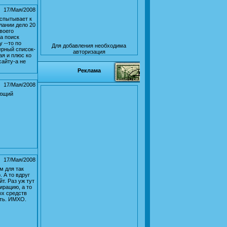
17/Мая/2008
испытывает к
елании дело 20
воего
на поиск
 --то по
Для добавления необходима
ерный список-
авторизация
ая и плюс ко
сайту-а не
Реклама
17/Мая/2008
ающий
17/Мая/2008
м для так
 А то вдруг
т. Раз уж тут
ирацию, а то
ых средств
ить. ИМХО.