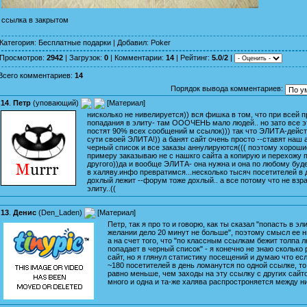
ссылка в закрытом
Категория
:
Бесплатные подарки
|
Добавил
:
Poker
Просмотров
:
2942
|
Загрузок
:
0
|
Комментарии
:
14
|
Рейтинг
:
5.0
/
2
|
Всего комментариев
:
14
Порядок вывода комментариев:
14
.
Петр
(
уповающий
)
[
Материал
]
нисколько не нивелируется)) вся фишка в том, что при всей п
попадания в элиту- там ОООЧЕНЬ мало людей.. но зато все э
постят 90% всех сообщений м ссылок))) так что ЭЛИТА-дейс
сути своей ЭЛИТА!)) а банят сайт очень просто --ставят наш 
черный список и все заказы аннулируются((( поэтому хороши
примеру заказываю не с нашкго сайта а копирую и перехожу 
другого))да и вообще ЭЛИТА- она нужна и она по любому буде
в халяву.инфо превратимся...несколько тысяч посетителей в 
дохлый лежит --форум тоже дохлый.. а все потому что не взр
элиту..((
13
.
Денис
(
Den_Laden
)
[
Материал
]
Петр, так я про то и говорю, как ты сказал "попасть в эл
желании дело 20 минут не больше", поэтому смысл ее н
а на счет того, что "по классным ссылкам бежит толпа л
попадает в черный список" - я конечно не знаю сколько 
сайт, но я глянул статистику посещений и думаю что ес
~180 посетителей в день ломанутся по одной ссылке, то
равно меньше, чем заходы на эту ссылку с других сайтов
много и одна и та-же халява распростроняется между н