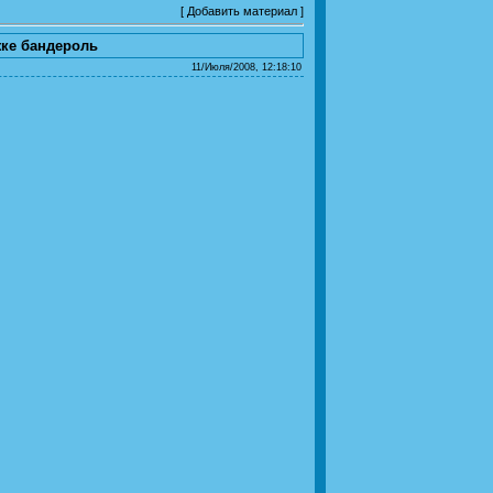
[
Добавить материал
]
жке бандероль
11/Июля/2008, 12:18:10