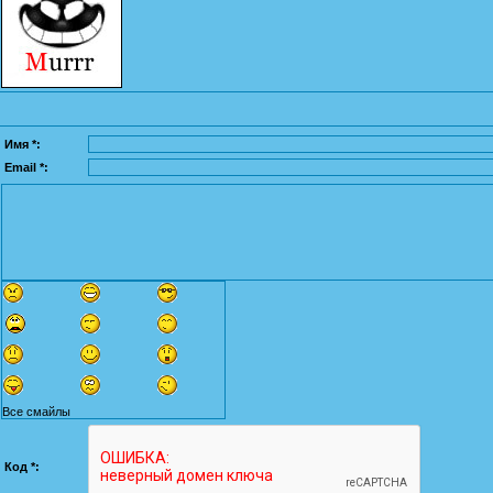
Имя *:
Email *:
Все смайлы
Код *: