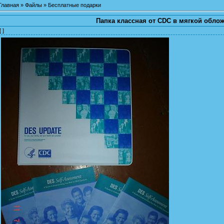
Главная
»
Файлы
»
Бесплатные подарки
Папка классная от СDC в мягкой обло
[ ]