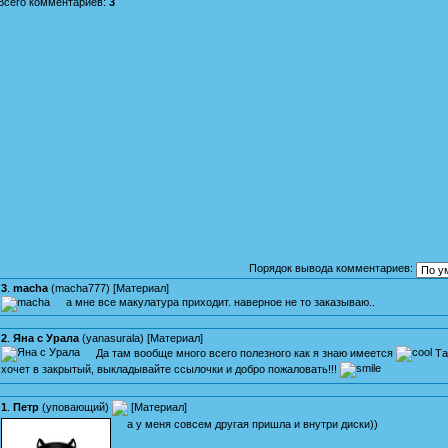
Всего комментариев
:
3
Порядок вывода комментариев:
3
.
macha
(
macha777
) [
Материал
]
а мне все макулатура приходит. наверное не то заказываю..
2
.
Яна с Урала
(
yanasurala
) [
Материал
]
Да там вообще много всего полезного как я знаю имеется
Та
хочет в закрытый, выкладывайте ссылочки и добро пожаловать!!!
1
.
Петр
(
уповающий
)
[
Материал
]
а у меня совсем другая пришла и внутри диски))