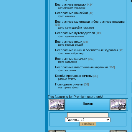
Бесплатные подарки
[424]
фотографии подарков
Бесплатные наклейки
[42]
фото наклеек
Бесплатные календари и бесплатные плакаты
[55]
фото календарей и плакатов
Бесплатные путеводители
[113]
фото путеводителей
Бесплатные вещи
[93]
фото разных вещей
Бесплатные книги и бесплатные журналы
[92]
фото книг и брошюр
Бесплатные каталоги
[103]
фото каталогов
Бесплатные пластиковые карточки
[106]
фото карточек
Комбинированые отчеты
[32]
разные отчеты
Повторные отчеты
[52]
повторные фото
This feature is for Premium users only!
Поиск