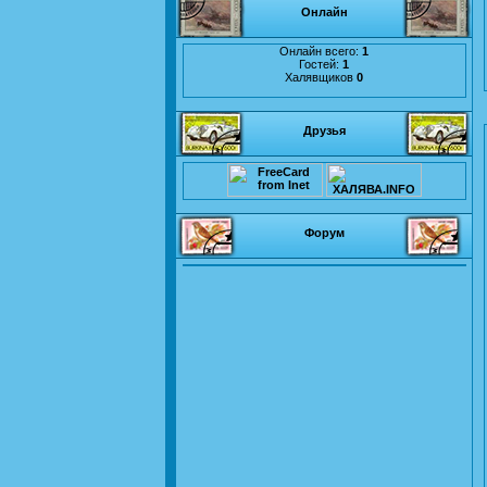
Онлайн
Онлайн всего:
1
Гостей:
1
Халявщиков
0
Друзья
Форум