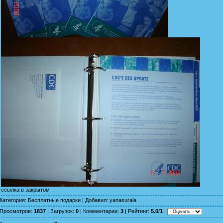
ссылка в закрытом
Категория
:
Бесплатные подарки
|
Добавил
:
yanasurala
Просмотров
:
1837
|
Загрузок
:
0
|
Комментарии
:
3
|
Рейтинг
:
5.0
/
1
|