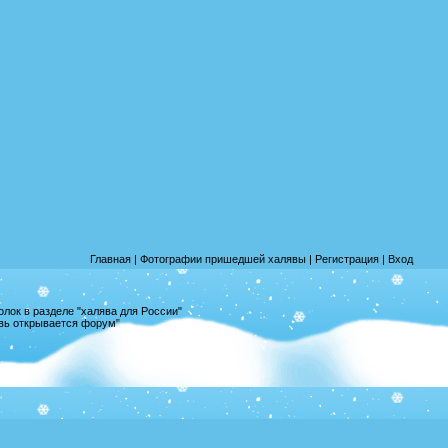
Главная
|
Фотографии пришедшей халявы
|
Регистрация
|
Вход
лок в разделе "халява для России"
овь открывается форум"