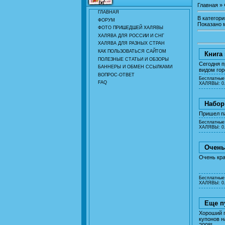
Главная
»
ГЛАВНАЯ
В категор
ФОРУМ
Показано 
ФОТО ПРИШЕДШЕЙ ХАЛЯВЫ
ХАЛЯВА ДЛЯ РОССИИ И СНГ
ХАЛЯВА ДЛЯ РАЗНЫХ СТРАН
КАК ПОЛЬЗОВАТЬСЯ САЙТОМ
Книга
ПОЛЕЗНЫЕ СТАТЬИ И ОБЗОРЫ
Сегодня п
БАННЕРЫ И ОБМЕН ССЫЛКАМИ
видом гор
ВОПРОС-ОТВЕТ
Бесплатные
FAQ
ХАЛЯВЫ: 0.
Набор
Пришел па
Бесплатные
ХАЛЯВЫ: 0.
Очень
Очень кра
Бесплатные
ХАЛЯВЫ: 0.
Еще п
Хороший п
купонов н
2008!