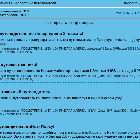
Файлы
» Бесплатные путеводители
[
Добавить
ии материалов
:
113
Страницы
:
«
1
2
материалов
:
91-105
Сортировать по
:
Просмотрам
 путеводитель по Ливерпулю и 2 плаката!
ришла корошая и правда красивая книжка путеводитель по Ливерпулю и плакат с дев
ода!
 путеводители
| ПОСМОТРЕЛИ : 1850 | : 0 | ПРИСЛАЛ ХАЛЯВУ:
уповающий
| Дата:
09/Января/2008
| О
0/0 |
КОММЕНТАРИИ (2)
 путешественника!
кет путешественника по Неваде!Набор:карта,журнал(в USA стоит 4.95$ а в канаде 8.9
 путеводители
| ПОСМОТРЕЛИ : 1512 | : 0 | ПРИСЛАЛ ХАЛЯВУ:
ЧУВАК
| Дата:
09/Января/2008
| ОЦЕН
0/0 |
КОММЕНТАРИИ (0)
 красивый путеводитель!
сочный путеводитель по Rhode Island!Заказываем тут в нижнем левом углу!
 путеводители
| ПОСМОТРЕЛИ : 1447 | : 0 | ПРИСЛАЛ ХАЛЯВУ:
ЧУВАК
| Дата:
09/Января/2008
| ОЦЕН
0/0 |
КОММЕНТАРИИ (0)
утеводитель поНью-Йорку!
утеводитель он очень понадобится тем кто реально собирается в Нью-Йорк,очень мн
а скидку!Заказывал тут но это был гид 2007 года,подождите пару неделек они выпустят