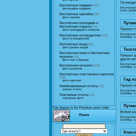
Путеводи
Бесплатные подарки
[424]
Бесплатные
фотографии подарков
0.0/0 |
КОММ
Бесплатные наклейки
[42]
фото наклеек
Путев
Бесплатные календари и
бесплатные плакаты
[55]
Пришел гл
фото календарей и плакатов
Бесплатные
Бесплатные путеводители
[113]
ХАЛЯВЫ: 0.
фото путеводителей
Бесплатные вещи
[93]
фото разных вещей
Толст
Бесплатные книги и бесплатные
Пришел зд
журналы
[92]
других мо
фото книг и брошюр
Бесплатные
Бесплатные каталоги
[103]
ХАЛЯВЫ: 0.
фото каталогов
Бесплатные пластиковые карточки
[106]
Гид п
фото карточек
Пришел об
Комбинированые отчеты
[32]
разные отчеты
Бесплатные
ХАЛЯВЫ: 0.
Повторные отчеты
[52]
повторные фото
Путев
This feature is for Premium users only!
Всякие ра
Поиск
Бесплатные
ХАЛЯВЫ: 0.
Класс