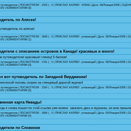
 путеводители
| ПОСМОТРЕЛИ : 1505 | : 0 | ПРИСЛАЛ ХАЛЯВУ:
ЧУВАК
| Дата:
09/Января/2008
| ОЦЕН
0/0 |
КОММЕНТАРИИ (0)
одитель по Аляске!
теводитель по аляске!
 путеводители
| ПОСМОТРЕЛИ : 1849 | : 0 | ПРИСЛАЛ ХАЛЯВУ:
уповающий
| Дата:
08/Января/2008
| О
0/0 |
КОММЕНТАРИИ (1)
одители с описанием островов в Канаде! красивые и много!
и путеводители! красивые! глянец! 5 баллов!
 путеводители
| ПОСМОТРЕЛИ : 1761 | : 0 | ПРИСЛАЛ ХАЛЯВУ:
уповающий
| Дата:
08/Января/2008
| О
0/0 |
КОММЕНТАРИИ (0)
л вот путеводитель по Западной Вирджинии!
неплохой-похожь скорее на глянцевый дорогой журнал!
 путеводители
| ПОСМОТРЕЛИ : 1593 | : 0 | ПРИСЛАЛ ХАЛЯВУ:
уповающий
| Дата:
06/Января/2008
| О
0/0 |
КОММЕНТАРИИ (0)
венная карта Невады!
гда я снова пошел по этой ссылке уже можно заказать диск и журналы..но мне пришла 
 путеводители
| ПОСМОТРЕЛИ : 1684 | : 0 | ПРИСЛАЛ ХАЛЯВУ:
уповающий
| Дата:
05/Января/2008
| О
0/0 |
КОММЕНТАРИИ (0)
одители по Словении