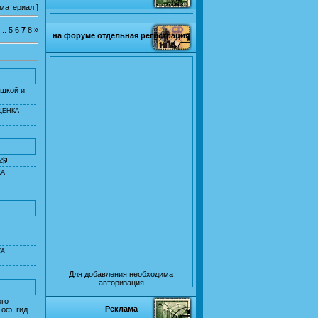
 материал
]
...
5
6
7
8
»
на форуме отдельная регистрация
ушкой и
ЦЕНКА
5$!
КА
КА
Для добавления необходима
авторизация
ого
Реклама
 оф. гид