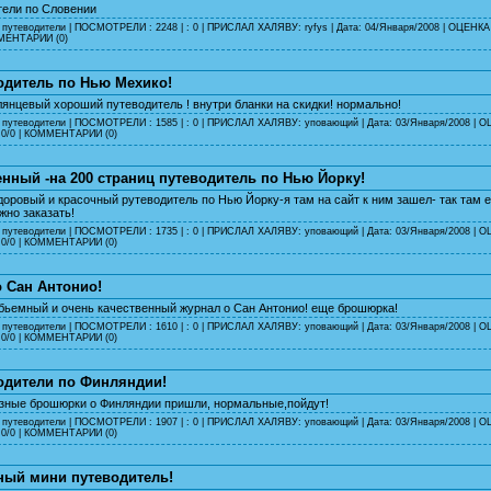
тели по Словении
 путеводители
| ПОСМОТРЕЛИ : 2248 | : 0 | ПРИСЛАЛ ХАЛЯВУ:
ryfys
| Дата:
04/Января/2008
| ОЦЕНКА
ЕНТАРИИ (0)
одитель по Нью Мехико!
янцевый хороший путеводитель ! внутри бланки на скидки! нормально!
 путеводители
| ПОСМОТРЕЛИ : 1585 | : 0 | ПРИСЛАЛ ХАЛЯВУ:
уповающий
| Дата:
03/Января/2008
| О
0/0 |
КОММЕНТАРИИ (0)
енный -на 200 страниц путеводитель по Нью Йорку!
оровый и красочный рутеводитель по Нью Йорку-я там на сайт к ним зашел- так там 
жно заказать!
 путеводители
| ПОСМОТРЕЛИ : 1735 | : 0 | ПРИСЛАЛ ХАЛЯВУ:
уповающий
| Дата:
03/Января/2008
| О
0/0 |
КОММЕНТАРИИ (0)
о Сан Антонио!
ьемный и очень качественный журнал о Сан Антонио! еще брошюрка!
 путеводители
| ПОСМОТРЕЛИ : 1610 | : 0 | ПРИСЛАЛ ХАЛЯВУ:
уповающий
| Дата:
03/Января/2008
| О
0/0 |
КОММЕНТАРИИ (0)
одители по Финляндии!
зные брошюрки о Финляндии пришли, нормальные,пойдут!
 путеводители
| ПОСМОТРЕЛИ : 1907 | : 0 | ПРИСЛАЛ ХАЛЯВУ:
уповающий
| Дата:
03/Января/2008
| О
0/0 |
КОММЕНТАРИИ (0)
ный мини путеводитель!