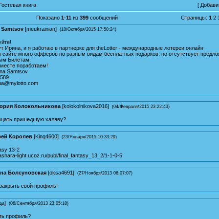
Гостевая книга
[
Добави
Показано
1
-
11
из
399
сообщений
Страницы:
1
2
a Samtsov
[
meukrainian
]
(18/Октября/2015 17:50:24)
уйте!
т Ирина, и я работаю в партнерке для theLotter - международные лотереи онлайн.
 сайте много офферов по разным видам бесплатных подарков, но отсутствует предло
ым Билетам.
вместе поработаем!
yna Samtsov
6589
yna@mylotto.com
ория Колокольникова
[
kolokolnikova2016
]
(04/Февраля/2015 23:22:43)
ещать пришедшую халяву?
ей Королев
[
King4600
]
(23/Января/2015 10:33:29)
asy 13-2
ashara-light.ucoz.ru/publ/final_fantasy_13_2/1-1-0-5
на Болсуновская
[
oksa4691
]
(27/Ноября/2013 06:07:07)
закрыть свой профиль!
да
]
(06/Сентября/2013 23:05:18)
ыть профиль?