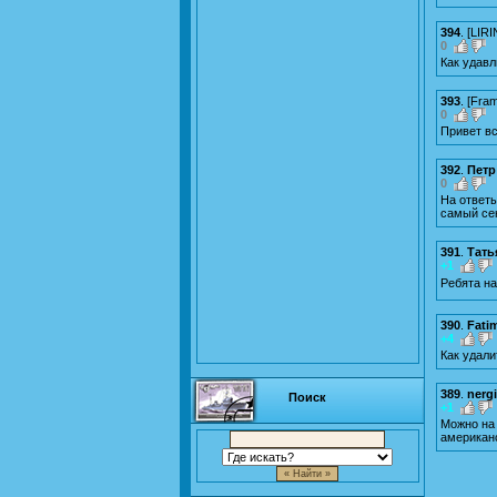
394
.
[
LIRI
0
Как удавл
393
.
[
Fra
0
Привет вс
392
.
Петр
0
На ответы
самый се
391
.
Тать
+1
Ребята н
390
.
Fati
+4
Как удали
389
.
nerg
Поиск
+1
Можно на 
американс