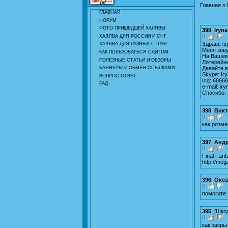
Главная
»
ГЛАВНАЯ
ФОРУМ
ФОТО ПРИШЕДШЕЙ ХАЛЯВЫ
399
.
Iryn
0
ХАЛЯВА ДЛЯ РОССИИ И СНГ
Здравств
ХАЛЯВА ДЛЯ РАЗНЫХ СТРАН
Меня зову
КАК ПОЛЬЗОВАТЬСЯ САЙТОМ
На Вашем
ПОЛЕЗНЫЕ СТАТЬИ И ОБЗОРЫ
Лотерейн
БАННЕРЫ И ОБМЕН ССЫЛКАМИ
Давайте 
Skype: Ir
ВОПРОС-ОТВЕТ
Icq: 6866
FAQ
е-mail:
ir
Спасибо.
398
.
Викт
0
как розм
397
.
Андр
0
Final Fant
http://meg
396
.
Окса
0
помогите 
395
.
[
Шко
0
как закр