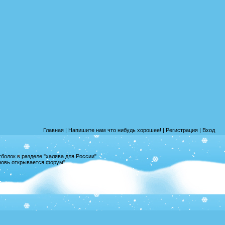
Главная
|
Напишите нам что нибудь хорошее!
|
Регистрация
|
Вход
олок в разделе "халява для России"
вновь открывается форум"