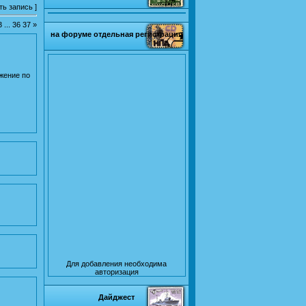
ть запись
]
3
...
36
37
»
на форуме отдельная регистрация
жение по
Для добавления необходима
авторизация
Дайджест