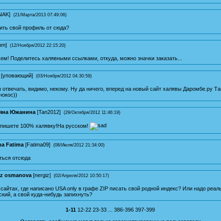
NAK
]
(21/Марта/2013 07:49:06)
ить свой профиль от сюда?
mm
]
(12/Ноября/2012 22:15:20)
ем! Поделитесь халявными ссылками, откуда, можно значки заказать...
[
уповающий
]
(03/Ноября/2012 04:30:59)
 отвечать, видимо, некому. Ну да ничего, вперед на новый сайт халявы
Даромбе.ру
Та
нокос))
яна Южанина
[
Tan2012
]
(29/Октября/2012 11:46:19)
апишете 100% халявку!На русском!
ma Fatima
[
Fatima09
]
(08/Июля/2012 21:34:00)
ться отсюда
iz osmanova
[
nergiz
]
(02/Апреля/2012 10:50:17)
сайтах, где написано USA only в графе ZIP писать свой родной индекс? Или надо реа
кий, а свой куда-нибудь запихнуть?
1-11
12-22
23-33
...
386-396
397-399