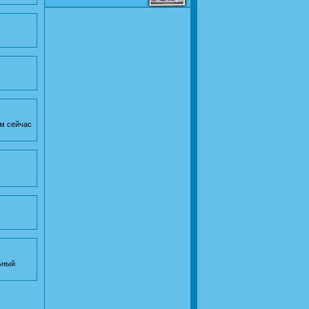
м сейчас
льный